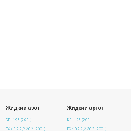
Нужна консультация?
Подробно расскажем о наших услугах, видах
работ и типовых проектах, рассчитаем стоимость и
подготовим индивидуальное предложение!
ЗАДАТЬ ВОПРОС
Жидкий азот
Жидкий аргон
DPL 195 (200л)
DPL 195 (200л)
ГХК 0,2-2,3-30-2 (200л)
ГХК 0,2-2,3-30-2 (200л)