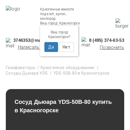
Криогенные емкости
под азот, аргон,
кислород
Ваш город:
Красногорск
Ваш город
Красногорск?
3746353@mail.ru
8 (495) 374-63-53
Написать нам
Да
Нет
Позвонить
Газификаторы
Криогенное оборудование
Сосуды Дьюара YDS
YDS-50B-80 в Красногорске
Сосуд Дьюара YDS-50B-80 купить
в Красногорске